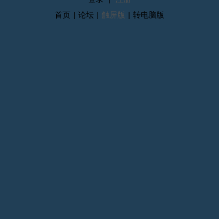
首页
|
论坛
|
触屏版
|
转电脑版