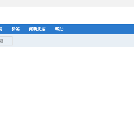
索
标签
闻听思语
帮助
搜
索