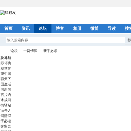
首页
资讯
论坛
博客
相册
微博
导读
搜
论坛
一网情深
新手必读
版块导航
国际环境
纵观世界
遥望中国
51
»
›
›
闲聊天下
加国生活
加国新闻
只言片语
滴水成河
心情驿站
广而告之
一网情深
新手必读
游客留言