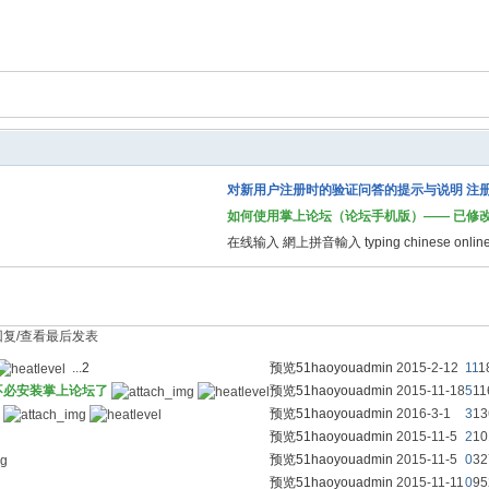
对新用户注册时的验证问答的提示与说明 注
如何使用掌上论坛（论坛手机版）—— 已修
在线输入 網上拼音輸入 typing chinese onlin
回复/查看
最后发表
...
2
预览
51haoyouadmin
2015-2-12
11
1
不必安装掌上论坛了
预览
51haoyouadmin
2015-11-18
5
11
预览
51haoyouadmin
2016-3-1
3
13
预览
51haoyouadmin
2015-11-5
2
10
预览
51haoyouadmin
2015-11-5
0
32
预览
51haoyouadmin
2015-11-11
0
95