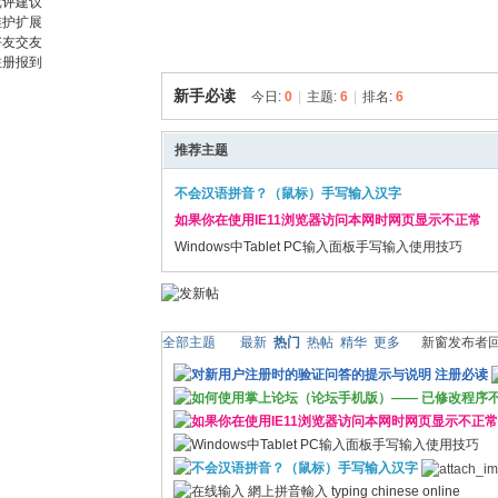
批评建议
好
维护扩展
好友交友
注册报到
新手必读
今日:
0
|
主题:
6
|
排名:
6
推荐主题
不会汉语拼音？（鼠标）手写输入汉字
如果你在使用IE11浏览器访问本网时网页显示不正常
友
Windows中Tablet PC输入面板手写输入使用技巧
全部主题
最新
热门
热帖
精华
更多
新窗
发布者
对新用户注册时的验证问答的提示与说明 注册必读
如何使用掌上论坛（论坛手机版）—— 已修改程序
如果你在使用IE11浏览器访问本网时网页显示不正常
Windows中Tablet PC输入面板手写输入使用技巧
不会汉语拼音？（鼠标）手写输入汉字
在线输入 網上拼音輸入 typing chinese online