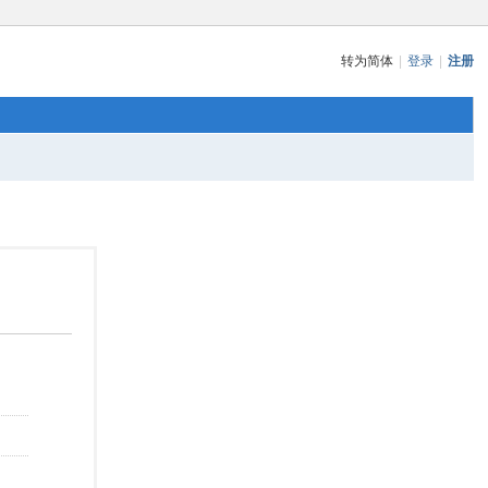
转为简体
|
登录
|
注册